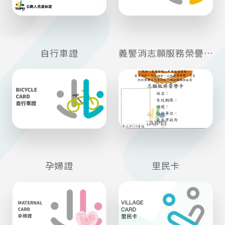
自行車證
義警消志願服務榮譽卡
孕婦證
里民卡