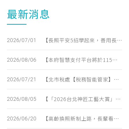
最新消息
【長照平安5招學起來，善用長照資源，請撥打1966】1966 Long-Term Care Service to Your Home
2026/07/01
【本府智慧支付平台將於115年8月9日(星期日)上午10時30分至下午1時30分進行系統維護作業，期間將暫停服務，造成不便，敬請見諒。】The Smart Payment Platform will undergo system maintenance on August 9, 2026 (Sunday) from 10:30 a.m. to 1:30 p.m. During this period, all platform services will be temporarily suspended. We apologize for any inconvenience caused.
2026/08/06
【北市稅處【稅務智能管家】互動遊戲開始囉!】TRS "Tax Smart Butler " Interactive Game is Online!
2026/07/21
【「2026台北神匠工藝大賞」8/8剝皮寮登場 佛藝匠心萬華奔騰 翻轉產業再造宗教文創聚落】“2026 Taipei Master Craftsmanship Award” Opens at Bopiliao on August 8 Buddhist Artistry and Master Craftsmanship Energize Wanhua, Transforming the Traditional Industry into a Religious and Cultural Creative Hub
2026/08/05
【高齡換照新制上路，長輩看這裡，教您駕照怎麼換！】New Elderly Driver License Renewal Regulations comes into effect from May 31, 2026: Renewal Age Lowered to 70
2026/06/20