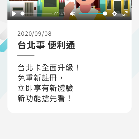
01:41
Play
Mute
Settings
Ente
fulls
2020/09/08
台北事 便利通
台北卡全面升級！
免重新註冊，
立即享有新體驗
新功能搶先看！