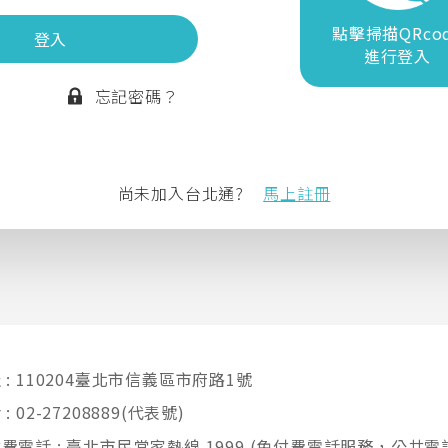
點擊掃描QRco
登入
進行登入
忘記密碼？
尚未加入台北通?
馬上註冊
 : 110204臺北市信義區市府路1號
: 02-27208889(代表號)
費電話 : 臺北市民當家熱線 1999
(免付費電話服務，公共電