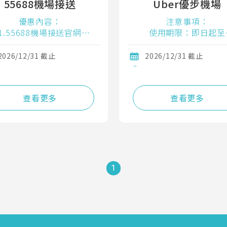
55688機場接送
Uber優步機場
優惠內容：
注意事項：
1.55688機場接送官網
使用期限：即日起至
ps://callcar.55688.com.tw/)
2026/12/31/23:59
預約行程
領取規則：領取對象為台
2026/12/31 截止
2026/12/31 截止
預約時，在乘車設定步驟【使
用戶，每位用戶限使用一
用優惠券】輸入優惠碼
量有限，領完為止。
【TPPASS2026 ...
優惠內容：台北通獨享， .
查看更多
查看更多
1