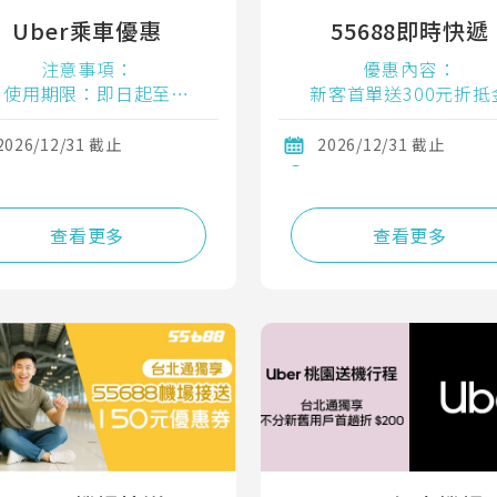
Uber乘車優惠
55688即時快遞
注意事項：
優惠內容：
使用期限：即日起至
新客首單送300元折抵
2026/12/31/23:59
規則：領取對象為台北通用
領取與兌換規則：
2026/12/31 截止
2026/12/31 截止
戶，且為 Uber App 新用
1.限55688即時快遞新客
戶。
2.需先下載55688 APP
內容：台北通獨享，新用戶
於[我的]>[ ...
查看更多
查看更多
首 ...