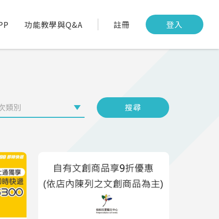
PP
功能教學與Q&A
註冊
登入
搜尋