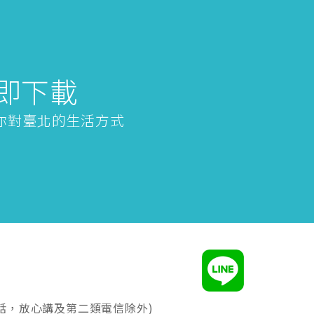
即下載
你對臺北的生活方式
話，放心講及第二類電信除外)