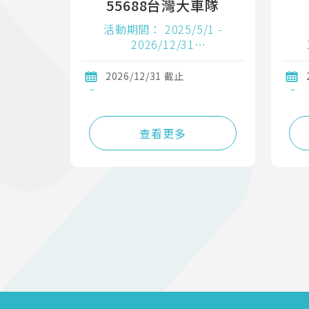
55688台灣大車隊
活動期間： 2025/5/1 -
2026/12/31
領取規則：領取對象為台北通用
(htt
戶，且為55688台灣大車隊
2026/12/31 截止
App 新用戶。
2.
優惠內容：台北通用戶且為
55688台灣大車隊 Ap ...
查看更多