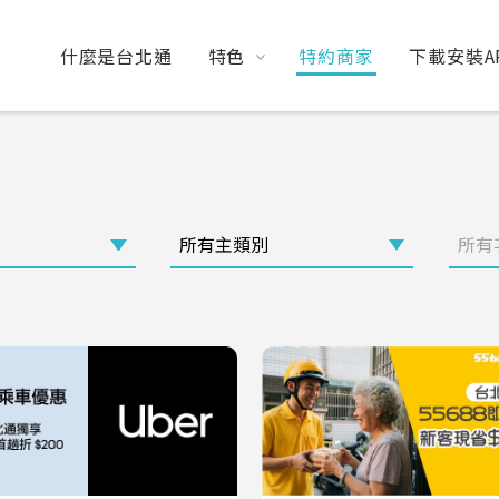
什麼是台北通
特色
特約商家
下載安裝A